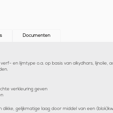
s
Documenten
k verf- en lijmtype o.a. op basis van alkydhars, lijnolie
den.
chte verkleuring geven
en
ikke, gelijkmatige laag door middel van een (blok)kw