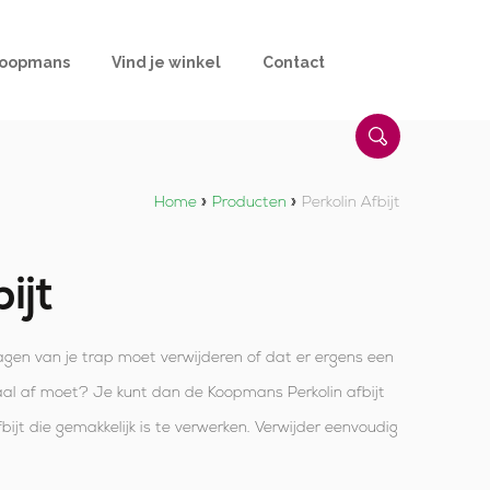
Koopmans
Vind je winkel
Contact
Home
»
Producten
»
Perkolin Afbijt
ijt
agen van je trap moet verwijderen of dat er ergens een
maal af moet? Je kunt dan de Koopmans Perkolin afbijt
fbijt die gemakkelijk is te verwerken. Verwijder eenvoudig