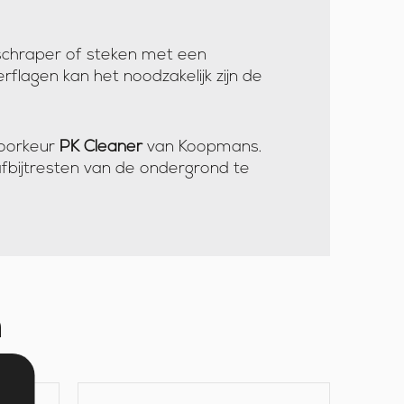
schraper of steken met een
flagen kan het noodzakelijk zijn de
voorkeur
PK Cleaner
van Koopmans.
fbijtresten van de ondergrond te
n
B