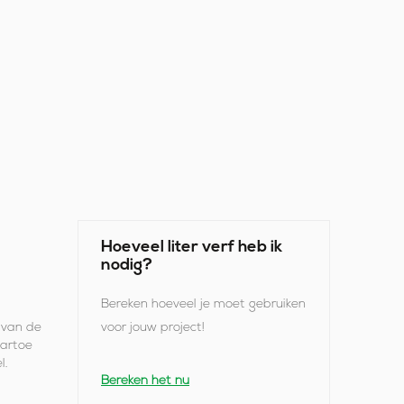
Hoeveel liter verf heb ik
nodig?
Bereken hoeveel je moet gebruiken
 van de
voor jouw project!
artoe
l.
Bereken het nu