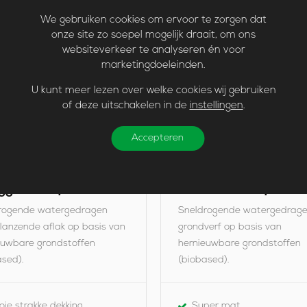
e
We gebruiken cookies om ervoor te zorgen dat
onze site zo soepel mogelijk draait, om ons
k
websiteverkeer te analyseren én voor
i
marketingdoeleinden.
j
U kunt meer lezen over welke cookies wij gebruiken
k
of deze uitschakelen in de
instellingen
.
G
Accepteren
r
o
gglans Aqua
Grondverf Aqua
n
rogende watergedragen
Sneldrogende watergedrag
d
lanzende aflak op basis van
grondverf op basis van
v
euwbare grondstoffen
hernieuwbare grondstoffen
e
ased).
(biobased).
r
f
oie strakke dekking
Super mat