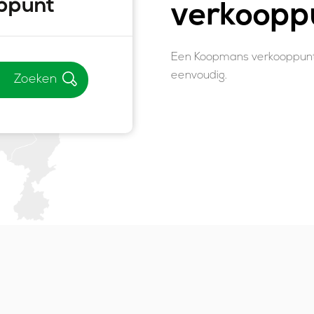
ppunt
verkoopp
Een Koopmans verkooppunt bi
eenvoudig.
Zoeken