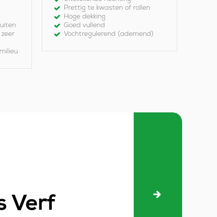
Prettig te kwasten of rollen
Hoge dekking
uiten
Goed vullend
 zeer
Vochtregulerend (ademend)
milieu
 Verf