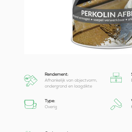
Rendement:
Afhankelijk van objectvorm,
ondergrond en laagdikte
Type:
Overig