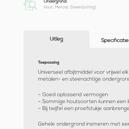
Ondergrond:
Hout, Metaal, Steen(achtig)
Uitleg
Specificatie
Toepassing
U
Universeel afbijtmiddel voor vrijwel el
i
metalen- en steenachtige ondergron
t
l
– Goed oplossend vermogen
e
– Sommige houtsoorten kunnen een li
– Bij twijfel een proefstukje aanbreng
g
Gehele ondergrond insmeren met een d