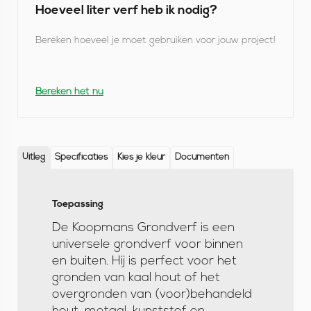
Hoeveel liter verf heb ik nodig?
Bereken hoeveel je moet gebruiken voor jouw project!
Bereken het nu
Uitleg
Specificaties
Kies je kleur
Documenten
Toepassing
U
De Koopmans Grondverf is een
i
universele grondverf voor binnen
t
en buiten. Hij is perfect voor het
l
gronden van kaal hout of het
overgronden van (voor)behandeld
e