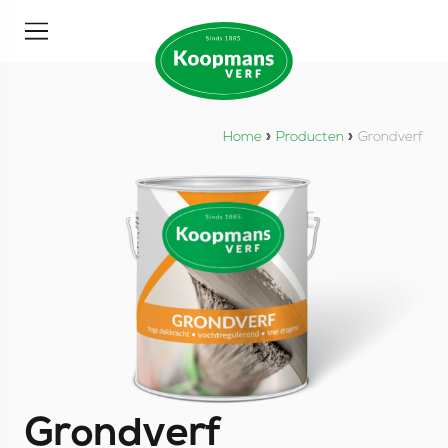
Home
»
Producten
»
Grondverf
Grondverf