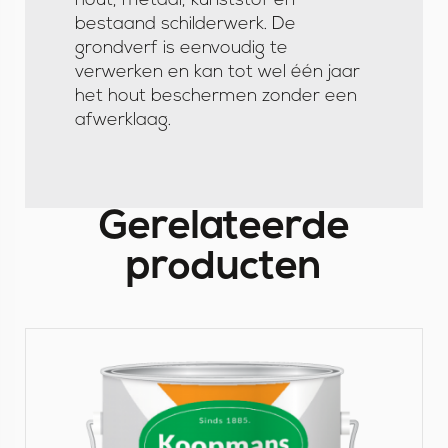
hout, metaal, kunststof en
g
bestaand schilderwerk. De
grondverf is eenvoudig te
verwerken en kan tot wel één jaar
het hout beschermen zonder een
afwerklaag.
Gerelateerde
producten
B
e
k
i