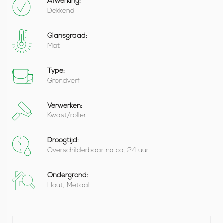
Afwerking:
Dekkend
Glansgraad:
Mat
Type:
Grondverf
Verwerken:
Kwast/roller
Droogtijd:
Overschilderbaar na ca. 24 uur
Ondergrond:
Hout, Metaal