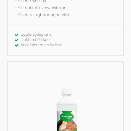
– Goede vloeiing
– Gemakkelijk verwerkbaar
– Goed reinigbaar oppervlak
Egale zijdeglans
Dekt in één keer
Voor binnen en buiten
B
e
k
i
j
k
P