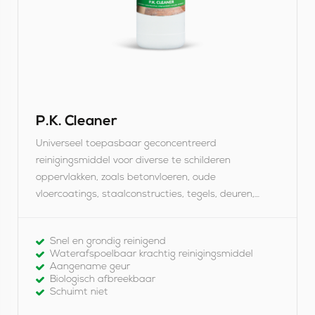
.
K
.
C
l
e
P.K. Cleaner
a
Universeel toepasbaar geconcentreerd
n
reinigingsmiddel voor diverse te schilderen
oppervlakken, zoals betonvloeren, oude
e
vloercoatings, staalconstructies, tegels, deuren,
r
kozijnen, enz. welke vervuild zijn met o.a. vet, olie,
zeep en wasresten. Toepassing in de bouw-,
Snel en grondig reinigend
industrie-, voedings-, verpleeg- en
Waterafspoelbaar krachtig reinigingsmiddel
gezondheidssector.
Aangename geur
Biologisch afbreekbaar
Schuimt niet