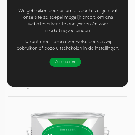
g
l
We gebruiken cookies om ervoor te zorgen dat
onze site zo soepel mogelijk draait, om ons
a
Hoogglans
websiteverkeer te analyseren én voor
n
marketingdoeleinden.
Hoogglanzende lakverf voor vrijwel alle behandelde
s
hout- en metaaloppervlakken binnen en buiten. De
U kunt meer lezen over welke cookies wij
verf is naast de standaardkleuren ook in elke andere
gebruiken of deze uitschakelen in de
instellingen
.
gewenste kleur te mengen bij de verfspecialist.
Accepteren
Uitstekend glansbehoud
Voor kozijnen, deuren en meubels
Hoge dekkracht
B
e
k