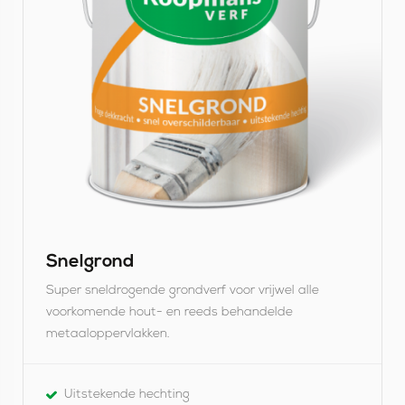
j
k
S
n
e
l
g
r
o
Snelgrond
n
Super sneldrogende grondverf voor vrijwel alle
d
voorkomende hout- en reeds behandelde
metaaloppervlakken.
Uitstekende hechting