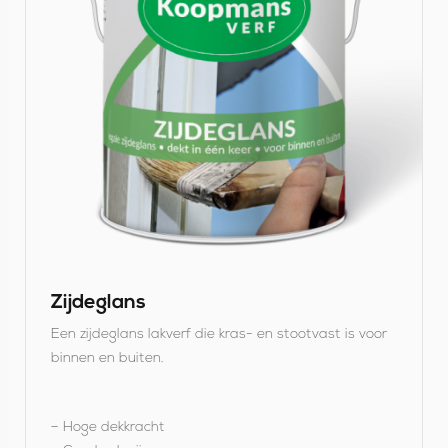
i
j
k
Z
i
j
d
e
g
l
Zijdeglans
a
Een zijdeglans lakverf die kras- en stootvast is voor
n
binnen en buiten.
s
– Hoge dekkracht