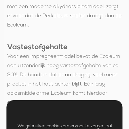
met een moderne alkydhars bindmiddel, zorgt
ervoor dat de Perkoleum sneller droogt dan de
Ecoleum.
Vastestofgehalte
Voor een impregneermiddel bevat de Ecoleum
een uitzonderlijk hoog vastestofgehalte van ca.
90%. Dit houdt in dat er na droging, veel meer
product in het hout achter blijft. Eén laag
oplosmiddelarme Ecoleum komt hierdoor
overeen met 3 à 4 lagen andere tuinbeits. Dit
zorgt ervoor dat je tuinhout met één laag voor
vele jaren beschermd. De Perkoleum biedt ook
We gebruiken cookies om ervoor te zorgen dat