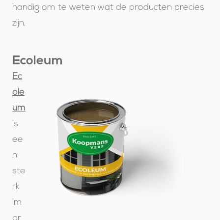
handig om te weten wat de producten precies
zijn.
Ecoleum
Ec
ole
um
is
ee
n
ste
rk
im
pr