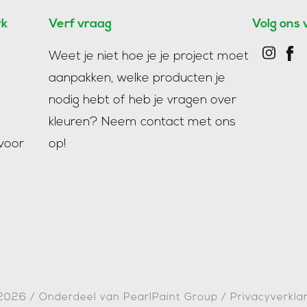
rk
Verf vraag
Volg ons 
Weet je niet hoe je je project moet
aanpakken, welke producten je
nodig hebt of heb je vragen over
kleuren?
Neem contact met ons
voor
op!
 2026
/
Onderdeel van PearlPaint Group
/
Privacyverkla