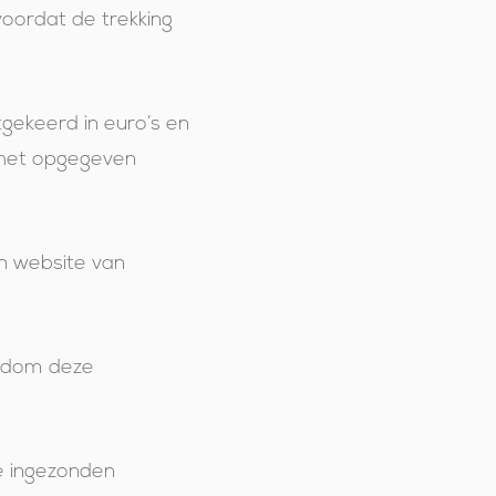
ordat de trekking
gekeerd in euro’s en
 het opgegeven
n website van
ondom deze
e ingezonden