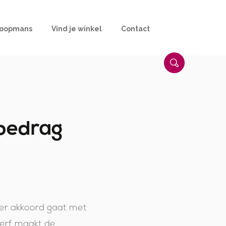
Koopmans
Vind je winkel
Contact
bedrag
mer akkoord gaat met
erf maakt de