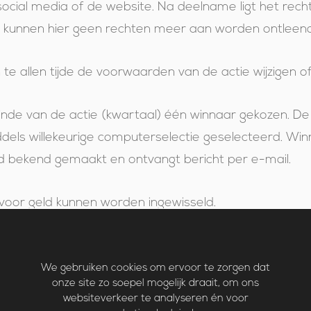
social media of de website. Na deelname ligt het rech
n kunnen hier geen rechten meer aan worden ontleend
te allen tijde de voorwaarden van de actie wijzigen of
inde van de actie (kwartaal) één winnaar gekozen. De
iddels willekeurige computerselectie geselecteerd. Wi
 bekend gemaakt en ontvangt bericht per e-mail.
t voor geld kunnen worden ingewisseld.
te komen voor een prijs moeten deelnemers voldoen 
strekking van persoonlijke gegevens. Alle persoonlijk
We gebruiken cookies om ervoor te zorgen dat
onze site zo soepel mogelijk draait, om ons
n overeenstemming met de Wet Bescherming Persoo
websiteverkeer te analyseren én voor