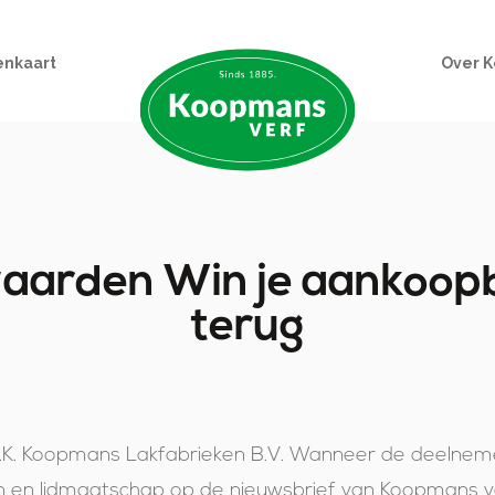
enkaart
Over 
aarden Win je aankoop
terug
n P.K. Koopmans Lakfabrieken B.V. Wanneer de deelne
 en lidmaatschap op de nieuwsbrief van Koopmans v