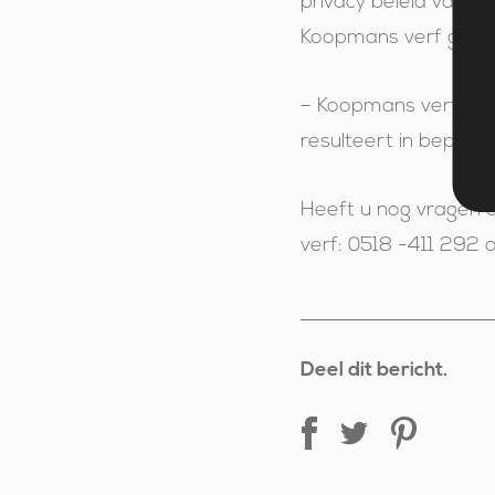
privacy beleid van K
Koopmans verf gestu
– Koopmans verf is n
resulteert in beperki
Heeft u nog vragen
verf: 0518 -411 292 
Deel dit bericht.