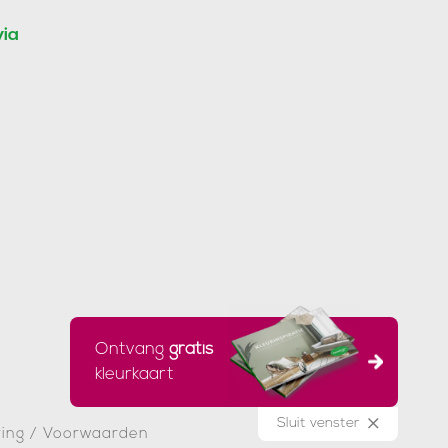
via
Ontvang
gratis
kleurkaart
Sluit venster
ring
/
Voorwaarden