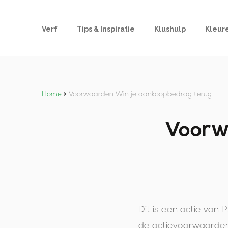
Verf
Tips & Inspiratie
Klushulp
Kleur
Home
»
Voorwaarden Win je aankoopbedrag terug
Voorw
Dit is een actie va
de actievoorwaarden