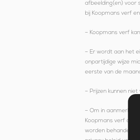
afbeelding(en) voor 
bij Koopmans verf e
– Koopmans verf kan 
– Er wordt aan het e
onpartijdige wijze m
eerste van de maand
– Prijzen kunnen nie
– Om in aanmerking 
Koopmans verf om ver
worden behandeld i