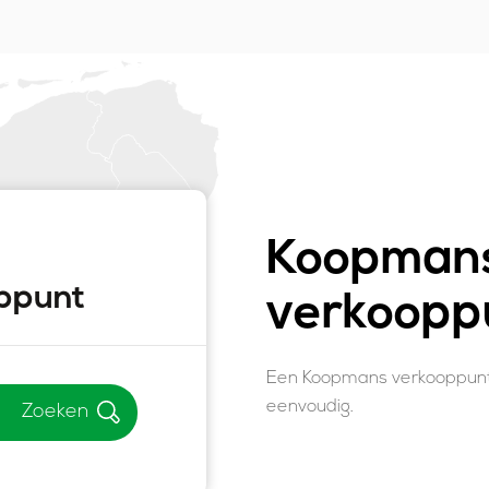
Koopmans
ppunt
verkoopp
Een Koopmans verkooppunt bi
eenvoudig.
Zoeken