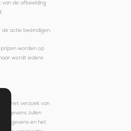
t van de afbeelding
.
 de actie beëindigen.
 prijzen worden op
nnaar wordt iedere
aan het verzoek van
e gegevens zullen
nsgegevens en het