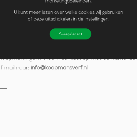
oopmans verf. De persoonlijke informatie wordt enkel 
marketingdoeleinden.
urd, niet aan derden.
U kunt meer lezen over welke cookies wij gebruiken
of deze uitschakelen in de
instellingen
.
iet aansprakelijk voor storingen in netwerk, hardware 
Accepteren
ng, vertraging of verlies van gegevens.
 en opmerkingen? Neem contact op met de klantense
of mail naar:
info@koopmansverf.nl