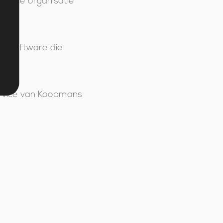
aan de organisatie
of software die
rvice van Koopmans