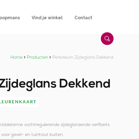
Koopmans
Vind je winkel
Contact
Home
»
Producten
»
Perkoleum Zijdeglans Dekkend
Zijdeglans Dekkend
middelarme vochtregulerende zijdeglanzende verfbeits
e voor gevel- en tuinhout buiten.