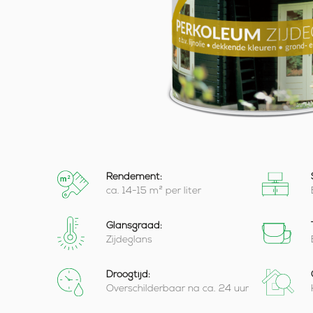
Rendement:
ca. 14-15 m² per liter
Glansgraad:
Zijdeglans
Droogtijd:
Overschilderbaar na ca. 24 uur