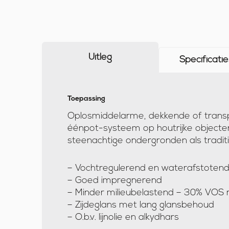
Uitleg
Specificatie
Toepassing
U
Oplosmiddelarme, dekkende of transpa
i
éénpot-systeem op houtrijke objecten
t
steenachtige ondergronden als traditi
l
e
– Vochtregulerend en waterafstoten
– Goed impregnerend
g
– Minder milieubelastend – 30% VOS 
– Zijdeglans met lang glansbehoud
– O.b.v. lijnolie en alkydhars