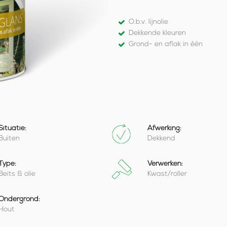
O.b.v. lijnolie
Dekkende kleuren
Grond- en aflak in één
Situatie:
Afwerking:
Buiten
Dekkend
Type:
Verwerken:
Beits & olie
Kwast/roller
Ondergrond:
Hout