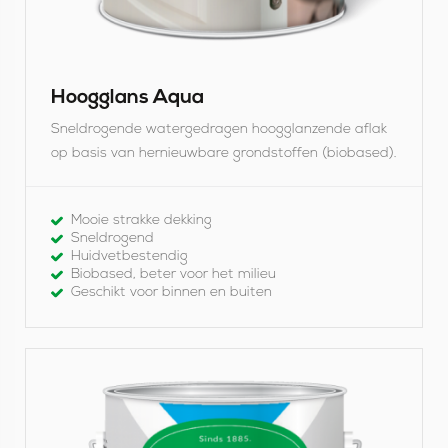
g
l
a
Hoogglans Aqua
n
Sneldrogende watergedragen hoogglanzende aflak
s
op basis van hernieuwbare grondstoffen (biobased).
A
q
Mooie strakke dekking
Sneldrogend
u
Huidvetbestendig
Biobased, beter voor het milieu
a
Geschikt voor binnen en buiten
B
e
k