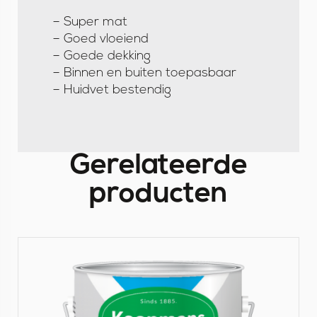
g
– Super mat
– Goed vloeiend
– Goede dekking
– Binnen en buiten toepasbaar
– Huidvet bestendig
Gerelateerde
producten
B
e
k
i