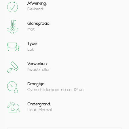
Afwerking:
Dekkend
Glansgraad:
Mat
Type:
Lak
Verwerken:
Kwast/roller
Droogtijd:
Overschilderbaar na ca. 12 uur
Ondergrond:
Hout, Metaal