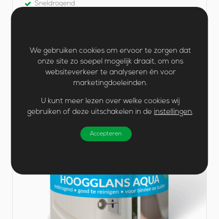
Sneldrogend
Geschikt voor binnen en buiten
a
Geurarm, hierdoor binnen zeer prettig te
verwerken.
Biobased, beter voor het milieu
We gebruiken cookies om ervoor te zorgen dat
onze site zo soepel mogelijk draait, om ons
websiteverkeer te analyseren én voor
B
marketingdoeleinden.
e
U kunt meer lezen over welke cookies wij
k
gebruiken of deze uitschakelen in de
instellingen
.
i
Accepteren
j
k
H
o
o
g