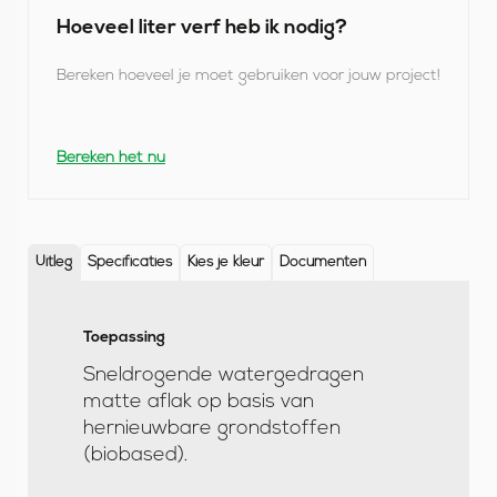
Hoeveel liter verf heb ik nodig?
Bereken hoeveel je moet gebruiken voor jouw project!
Bereken het nu
Uitleg
Specificaties
Kies je kleur
Documenten
Toepassing
U
Sneldrogende watergedragen
i
matte aflak op basis van
t
hernieuwbare grondstoffen
l
(biobased).
e