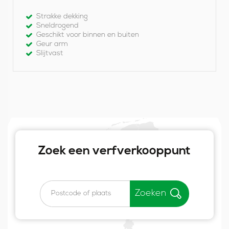
q
Strakke dekking
u
Sneldrogend
Geschikt voor binnen en buiten
a
Geur arm
Slijtvast
Zoek een verfverkooppunt
Zoeken