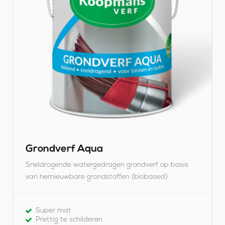
j
k
G
r
o
n
d
v
e
Grondverf Aqua
r
Sneldrogende watergedragen grondverf op basis
f
van hernieuwbare grondstoffen (biobased).
A
q
Super mat
Prettig te schilderen
u