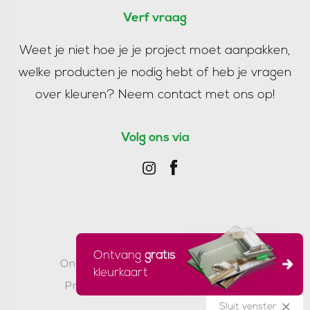
Verf vraag
Weet je niet hoe je je project moet aanpakken,
welke producten je nodig hebt of heb je vragen
over kleuren?
Neem contact met ons op!
Volg ons via
© Koopmans Verf 2026
/
Ontvang
gratis
Onderdeel van PearlPaint Group
/
kleurkaart
Privacyverklaring
/
Voorwaarden
Sluit venster