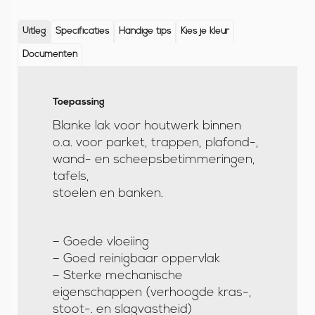
Uitleg
Specificaties
Handige tips
Kies je kleur
Documenten
Toepassing
U
Blanke lak voor houtwerk binnen
i
o.a. voor parket, trappen, plafond-,
t
wand- en scheepsbetimmeringen,
l
tafels,
stoelen en banken.
e
g
– Goede vloeiing
– Goed reinigbaar oppervlak
– Sterke mechanische
eigenschappen (verhoogde kras-,
stoot-. en slagvastheid)