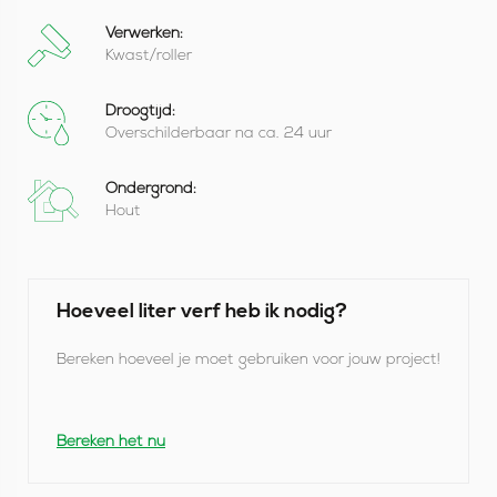
Verwerken:
Kwast/roller
Droogtijd:
Overschilderbaar na ca. 24 uur
Ondergrond:
Hout
Hoeveel liter verf heb ik nodig?
Bereken hoeveel je moet gebruiken voor jouw project!
Bereken het nu