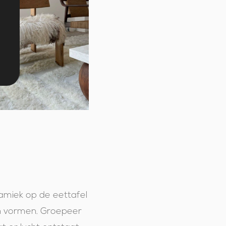
ramiek op de eettafel
en vormen. Groepeer