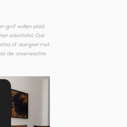
n grof wollen plaid
ten salontafel. Ook
cotta of okergeel met
uist die onverwachte