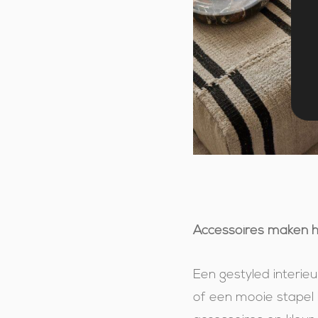
Accessoires maken he
Een gestyled interieu
of een mooie stapel 