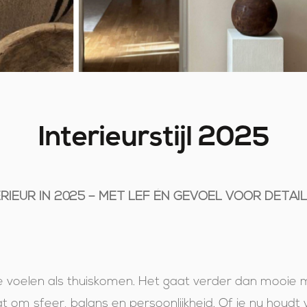
Interieurstijl 2025
ERIEUR IN 2025 – MET LEF ÉN GEVOEL VOOR DETAIL
te voelen als thuiskomen. Het gaat verder dan mooie 
at om sfeer, balans en persoonlijkheid. Of je nu houdt