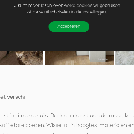
U kunt meer lezen over welke cookies wij gebruiken
of deze uitschakelen in de
instellingen
.
Accepteren
t verschil
r zit ‘m in de details. Denk aan kunst aan de muur, ke
koffietafelboeken. Wissel af in hoogtes, materialen 