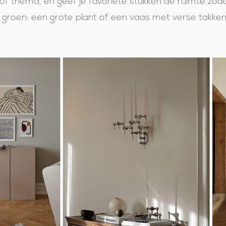
of thema, en geef je favoriete stukken de ruimte zoda
groen: een grote plant of een vaas met verse takken g