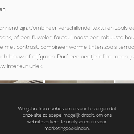
en
annend zijn. Combineer verschillende texturen zoals ee
bank, of een fluwelen fauteuil naast een robuuste hou
je met contrast: combineer warme tinten zoals terra
chtblauw of olijfgroen. Durf een beetje lef te tonen, j
w interieur uniek.
We gebruiken cookies om ervoor te zorgen dat
onze site zo soepel mogelijk draait, om ons
websiteverkeer te analyseren én voor
marketingdoeleinden.