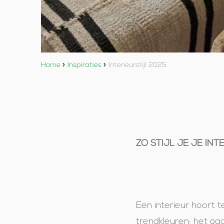
Home
»
Inspiraties
»
Interieurstijl 2025
ZO STIJL JE JE INT
Een interieur hoort 
trendkleuren; het ga