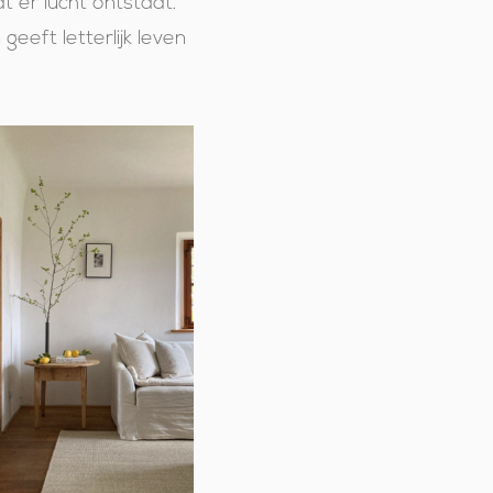
t er lucht ontstaat.
eeft letterlijk leven