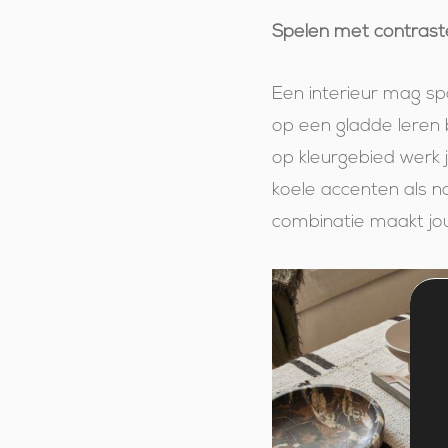
Spelen met contrast
Een interieur mag sp
op een gladde leren 
op kleurgebied werk 
koele accenten als na
combinatie maakt jou