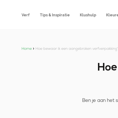
Verf
Tips & Inspiratie
Klushulp
Kleur
Home
»
Hoe bewaar ik een aangebroken verfverpakking
Hoe
Ben je aan het 