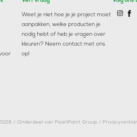
rk
Verf vraag
Volg ons 
Weet je niet hoe je je project moet
aanpakken, welke producten je
nodig hebt of heb je vragen over
kleuren?
Neem contact met ons
voor
op!
 2026
/
Onderdeel van PearlPaint Group
/
Privacyverkla