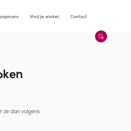
Koopmans
Vind je winkel
Contact
oken
r ze dan volgens