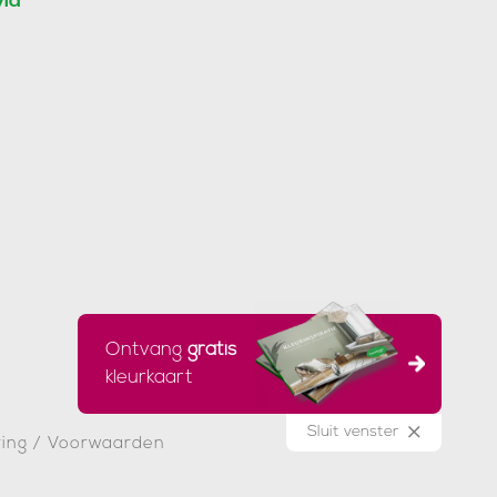
via
Ontvang
gratis
kleurkaart
Sluit venster
ring
/
Voorwaarden