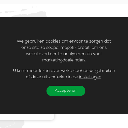
We gebruiken cookies om ervoor te zorgen dat
onze site zo soepel mogelijk draait, om ons
websiteverkeer te analyseren én voor
Koopmans
marketingdoeleinden.
ppunt
verkoopp
U kunt meer lezen over welke cookies wij gebruiken
of deze uitschakelen in de
instellingen
.
Een Koopmans verkooppunt bi
Accepteren
eenvoudig.
Zoeken