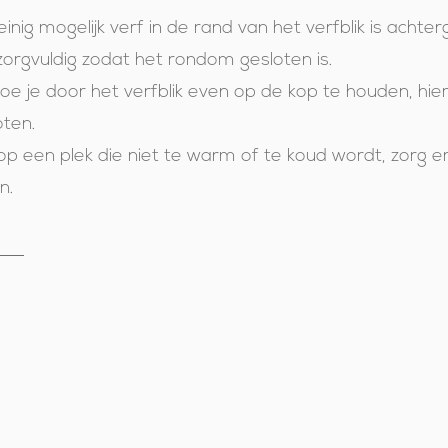
inig mogelijk verf in de rand van het verfblik is achte
k zorgvuldig zodat het rondom gesloten is.
 doe je door het verfblik even op de kop te houden, hie
oten.
p een plek die niet te warm of te koud wordt, zorg e
n.